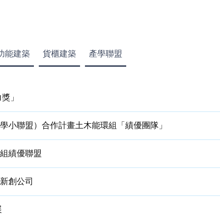
功能建築
貨櫃建築
產學聯盟
力獎」
產學小聯盟）合作計畫土木能環組「績優團隊」
環組績優聯盟
立新創公司
展