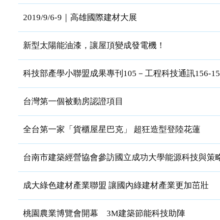
2019/9/6-9｜高雄國際建材大展
新型太陽能油漆，讓屋頂變成發電機！
科技部產學小聯盟成果專刊105－工程科技通訊156-
台灣第一個被動房認證項目
全台第一家「貨櫃屋星巴克」 超狂造型登陸花蓮
台南市建築經營協會參訪國立成功大學能源科技與策略
成大綠色建材產業聯盟 讓國內綠建材產業更加茁壯
桃園農業博覽會開幕 3M建築節能科技助陣