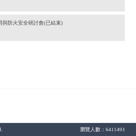
用與防火安全研討會(已結束)
d.
瀏覽人數：6411493