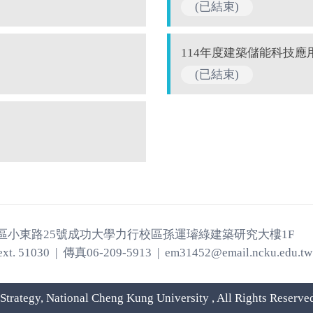
(已結束)
114年度建築儲能科技應
(已結束)
北區小東路25號成功大學力行校區孫運璿綠建築研究大樓1F
ext. 51030 | 傳真06-209-5913 | em31452@email.ncku.edu.tw
trategy, National Cheng Kung University , All Rights Reserve