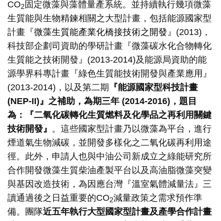
CO
固定微藻與藻體量產系統。並持續執行幾項微藻
2
生質能與生物精鍊相關之大型計畫，包括能源國家型
計畫『
微藻生質能產業化橋接技術之開發
』(2013)，
科技部企劃司資助的學研計畫『微藻碳水化合物轉化
生質能之技術開發』(2013-2014)及能源局資助的能
源學界科專計畫『綠色生質能技術開發與產業應用』
(2013-2014)，以及第二期
『能源國家型科技計畫
(NEP-II)
』之補助，為期三年
(2014-2016)
，題目
為：『二氧化碳轉化生質燃料及化學品之再利用關鍵
技術開發』
。這些國家型計畫乃以微藻為平台，進行
煙道氣生物減碳，並開發多樣化之二氧化碳再利用途
徑。此外，申請人也與中油公司新成立之綠能研究所
合作開發微藻生質柴油產製平台以及高油脂微藻突變
與基因改造技術，為因應台灣『溫室氣體減量法』三
讀通過後之日益重要的CO
減量政策之需求預作準
2
備。團隊
近五年執行
大型國家型計畫及產學合作計畫