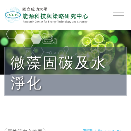
微藻固碳及水
淨化