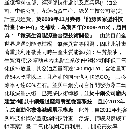
並獲得科技部、經濟部技術處以及產業界(中油公
司、中鋼公司、花蓮石資中心、綠茵生技公司等)之
計畫與經費。
於
2009
年
11
月獲得『能源國家型科技
計畫
(NEP-I)
』之補助，為期四年
(2009-2013)
，題目
為：『微藻生質能源整合型技術開發』
。由於目前全
世界遭遇到能源枯竭，氣候異常等問題，因此此計畫
著重於利用微藻同時生產生質能源(如：生質柴油，
生質酒精)及幫助國內重點企業(如中鋼公司)降低二氧
化碳排放量，其藻油產量可達140 mg/L/d，含油量可
達54%乾重以上，且產油的同時也可移除CO
，其移
2
除率可達60%左右。並與中鋼公司合作開發微藻二氧
化碳減量技術，已完成技術轉移，並
於中鋼公司廠內
建置
2
噸以中鋼煙道廢氣養殖微藻系統
，且於2013年
完成
自動化微藻減碳展示模廠
。此外，自2011年起參
與科技部國家型能源科技計畫『淨煤、捕碳與儲碳主
軸專案計畫-二氧化碳固定再利用』，開發高效率