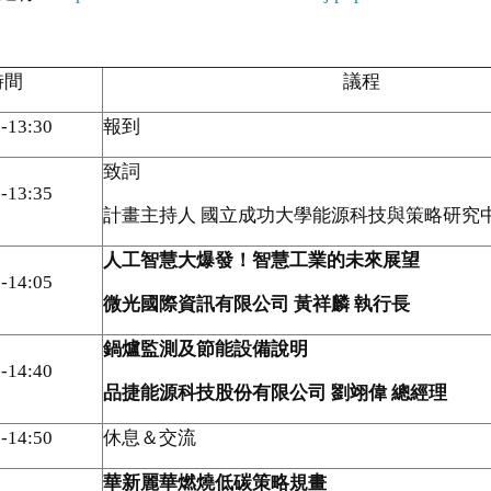
時間
議程
-13:30
報到
致詞
-13:35
計畫主持人 國立成功大學能源科技與策略研究
人工智慧大爆發！智慧工業的未來展望
-14:05
微光國際資訊有限公司
黃祥麟
執行長
鍋爐監測及節能設備說明
-14:40
品捷能源科技股份有限公司
劉翊偉
總經理
-14:50
休息＆交流
華新麗華燃燒低碳策略規畫