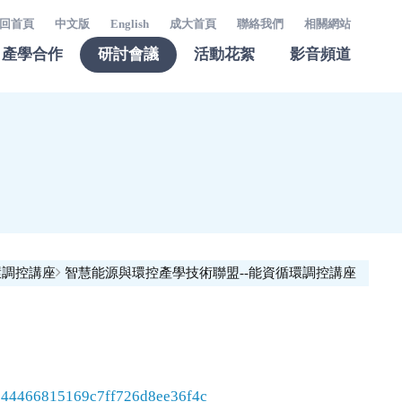
回首頁
中文版
English
成大首頁
聯絡我們
相關網站
產學合作
研討會議
活動花絮
影音頻道
環調控講座
智慧能源與環控產學技術聯盟--能資循環調控講座
244466815169c7ff726d8ee36f4c