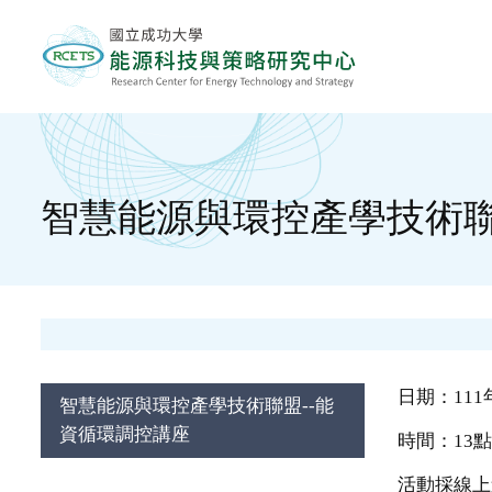
智慧能源與環控產學技術聯
日期：111
智慧能源與環控產學技術聯盟--能
資循環調控講座
時間：13點
活動採線上