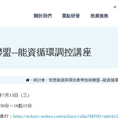
關於我們
重點研發
推廣服務
盟--能資循環調控講座
研討會
智慧能源與環控產學技術聯盟--能資循
年7月13日（三）
30分～16點15分
進行：
https://nckucc.webex.com/nckucc/j.php?MTID=m0c6c