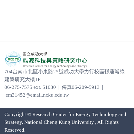
704台南市北區小東路25號成功大學力行校區孫運璿綠
建築研究大樓1F
06-275-7575 ext. 51030 | 傳真06-209-5913 |
em31452@email.ncku.edu.tw
Copyright © Research Center for Energy Technology and
Strategy, National Cheng Kung University , All Rights
Reserved.