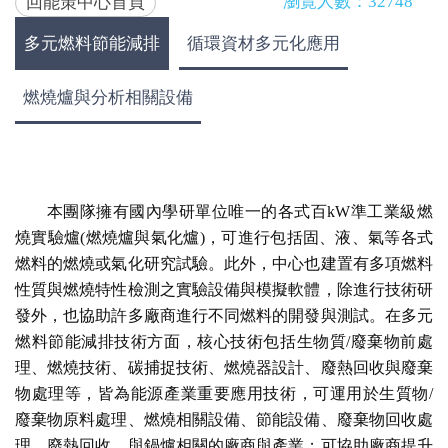
瀏覽人數：32748
回能策中心首頁
多元燃料節能減排
循環資材多元化應用
燃燒爐與分析相關設備
本團隊擁有國內學研單位唯一的各式百kW準工業級燃
燒實驗爐(燃燒爐與氣化爐)，可進行包括固、液、氣等各式
燃料的燃燒或氣化研究試驗。此外，中心也建置有多項燃料
性質與燃燒特性檢測之實驗設備與模擬軟體，除進行技術研
發外，也協助許多廠商進行不同燃料的開發與測試。在多元
燃料節能減排技術方面，核心技術包括生物質/廢棄物前處
理、燃燒技術、碳捕捉技術、燃燒器設計、廢熱回收與廢棄
物處理等，皆為能源產業重要應用技術，可運用於生質物/
廢棄物原料處理、燃燒相關設備、節能設備、廢棄物回收處
理、廢熱回收、與鍋爐相關的廠商與產業；可協助廠商提升