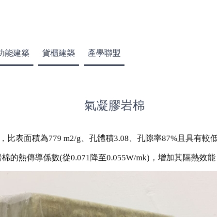
功能建築
貨櫃建築
產學聯盟
氣凝膠岩棉
表面積為779 m2/g、孔體積3.08、孔隙率87%且具
的熱傳導係數(從0.071降至0.055W/mk)，增加其隔熱