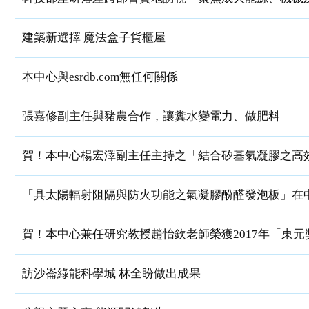
建築新選擇 魔法盒子貨櫃屋
本中心與esrdb.com無任何關係
張嘉修副主任與豬農合作，讓糞水變電力、做肥料
賀！本中心楊宏澤副主任主持之「結合矽基氣凝膠之高效
「具太陽輻射阻隔與防火功能之氣凝膠酚醛發泡板」在中國武漢之WSSET
賀！本中心兼任研究教授趙怡欽老師榮獲2017年「東元
訪沙崙綠能科學城 林全盼做出成果