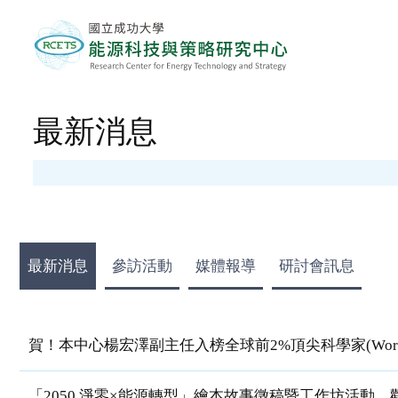
最新消息
最新消息
參訪活動
媒體報導
研討會訊息
賀！本中心楊宏澤副主任入榜全球前2%頂尖科學家(World's Top 
「2050 淨零×能源轉型」繪本故事徵稿暨工作坊活動，